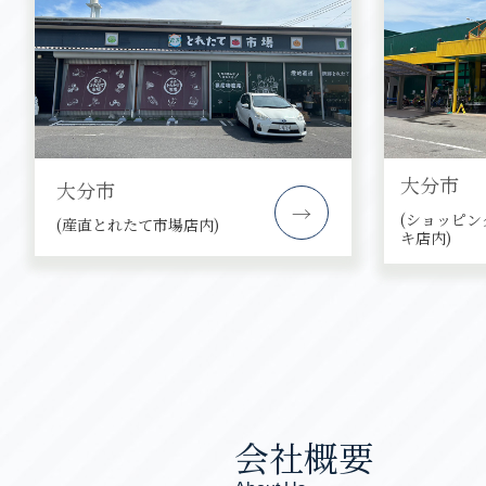
大分市
大分市
→
(ショッピン
(産直とれたて市場店内)
キ店内)
会社概要