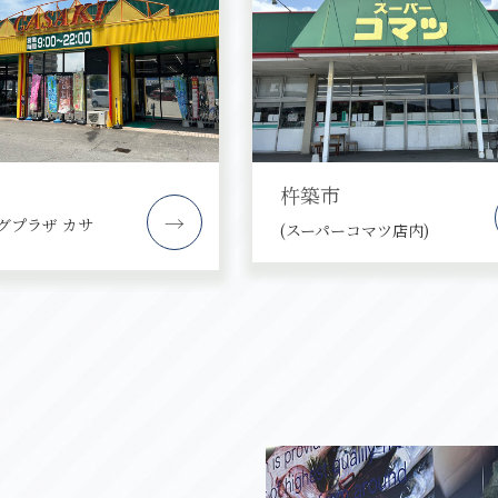
杵築市
→
グプラザ カサ
(スーパーコマツ店内)