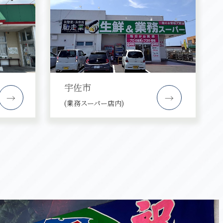
宇佐市
→
→
(業務スーパー店内)